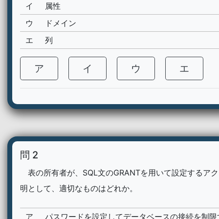
イ
属性
ウ
ドメイン
エ
列
ア
イ
ウ
エ
問 2
表の所有者が、SQL文のGRANTを用いて設定するア
明として、適切なものはどれか。
ア
パスワードを設定してデータベースの接続を制限