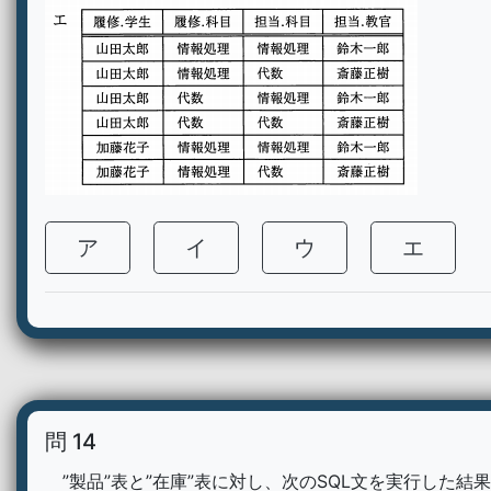
ア
イ
ウ
エ
問 14
”製品”表と”在庫”表に対し、次のSQL文を実行した結