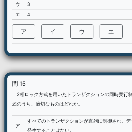
ウ
3
エ
4
ア
イ
ウ
エ
問 15
2相ロック方式を用いたトランザクションの同時実行
述のうち、適切なものはどれか。
すべてのトランザクションが直列に制御され、デ
ア
発生することはない。