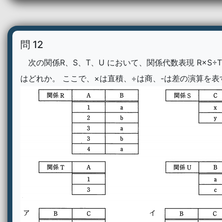
問 12
次の関係R、S、T、U において、関係代数表現 R×S÷T
はどれか。 ここで、×は直積、÷は商、-は差の演算を表