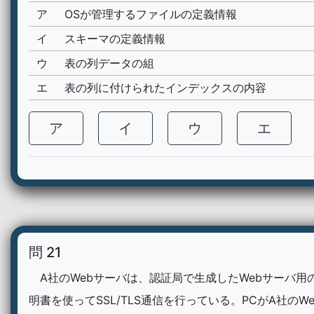
ア
OSが管理するファイルの定義情報
イ
スキーマの定義情報
ウ
表の列データの組
エ
表の列に付けられたインデックスの内容
ア
イ
ウ
エ
問 21
A社のWebサーバは、認証局で生成したWebサーバ用
明書を使ってSSL/TLS通信を行っている。PCがA社のW