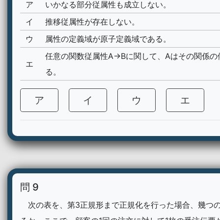
ア
いかなる部分従属性も成立しない。
イ
推移従属性が存在しない。
ウ
属性の定義域が原子定義域である。
任意の関数従属性A→Bに関して、Aはその関係の
エ
る。
ア
イ
ウ
エ
問 9
次の表を、第3正規形まで正規化を行った場合、幾つ