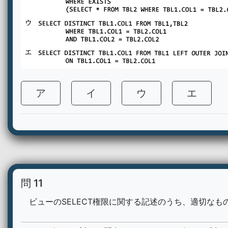
ア
イ
ウ
エ
問 11
ビューのSELECT権限に関する記述のうち、適切なも