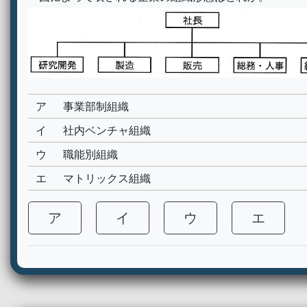
ア
事業部制組織
イ
社内ベンチャ組織
ウ
職能別組織
エ
マトリックス組織
ア
イ
ウ
エ