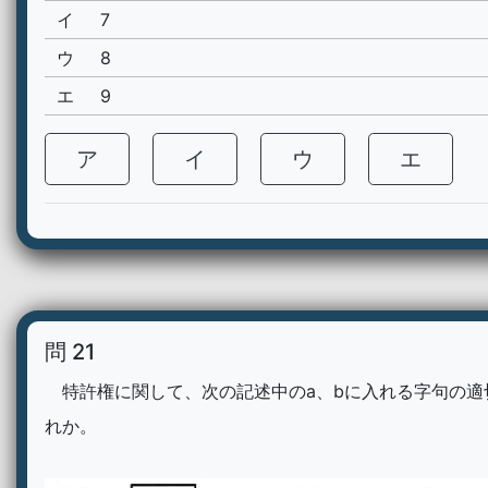
イ
7
ウ
8
エ
9
ア
イ
ウ
エ
問 21
特許権に関して、次の記述中のa、bに入れる字句の適
れか。