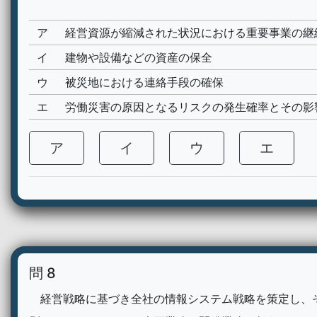
ア
経営資源が縮減された状況における重要事業の継
イ
建物や設備などの資産の保全
ウ
被災地における連絡手段の確保
エ
労働災害の原因となるリスクの発生確率とその影
ア
イ
ウ
エ
問 8
経営戦略に基づき全社の情報システム戦略を策定し、