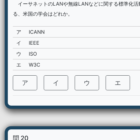
イーサネットのLANや無線LANなどに関する標準化活
る、米国の学会はどれか。
ア
ICANN
イ
IEEE
ウ
ISO
エ
W3C
ア
イ
ウ
エ
問 20