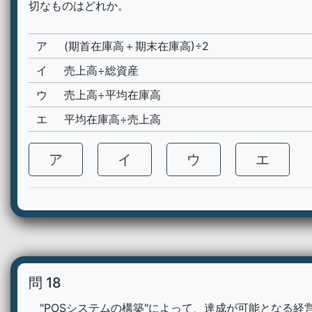
切なものはどれか。
ア
(期首在庫高＋期末在庫高)÷2
イ
売上高÷総資産
ウ
売上高÷平均在庫高
エ
平均在庫高÷売上高
ア
イ
ウ
エ
問 18
"POSシステムの構築"によって、達成が可能となる経