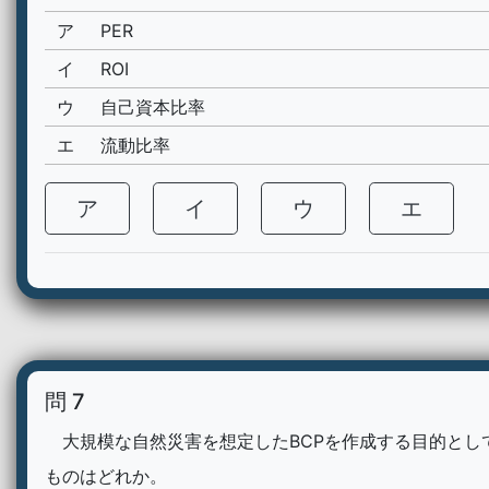
ア
PER
イ
ROI
ウ
自己資本比率
エ
流動比率
ア
イ
ウ
エ
問 7
大規模な自然災害を想定したBCPを作成する目的とし
ものはどれか。