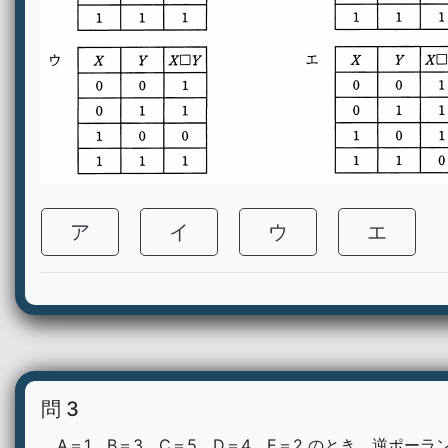
ア
イ
ウ
エ
問 3
A＝1、B＝3、C＝5、D＝4、E＝2 のとき、逆ポーラ