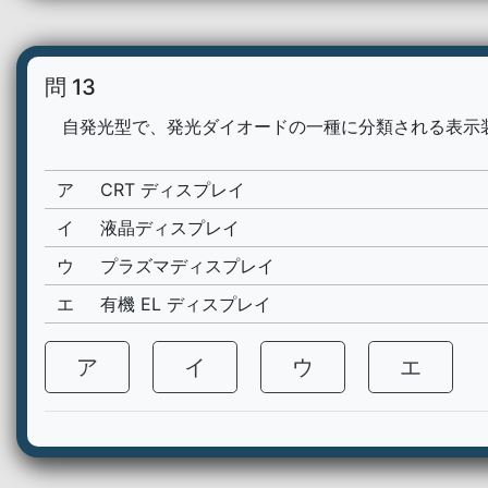
問 13
自発光型で、発光ダイオードの一種に分類される表示
ア
CRT ディスプレイ
イ
液晶ディスプレイ
ウ
プラズマディスプレイ
エ
有機 EL ディスプレイ
ア
イ
ウ
エ