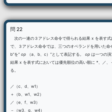
問 22
次の一連の３アドレス命令で得られる結果 x を表す式
で、３アドレス命令では、三つのオペランドを用いた命令“
b”を“
op
（a、b、c）”として表記する。
op
は一つの演
結果 x を表す式においては優先順位の高い順に *、／、
る。
／（c、d、w1）
＋（b、w1、w2）
／（e、f、w3）
－（w3、g、w4）