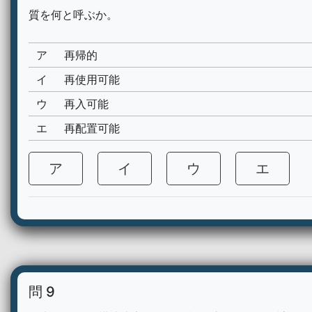
質を何と呼ぶか。
ア
再帰的
イ
再使用可能
ウ
再入可能
エ
再配置可能
ア
イ
ウ
エ
問 9