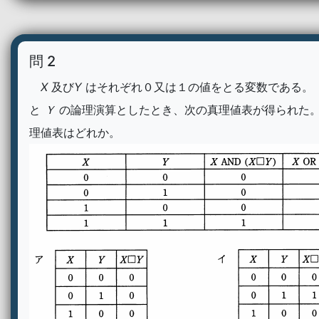
問 2
X
及び
Y
はそれぞれ０又は１の値をとる変数である。
と
Ｙ
の論理演算としたとき、次の真理値表が得られた
理値表はどれか。