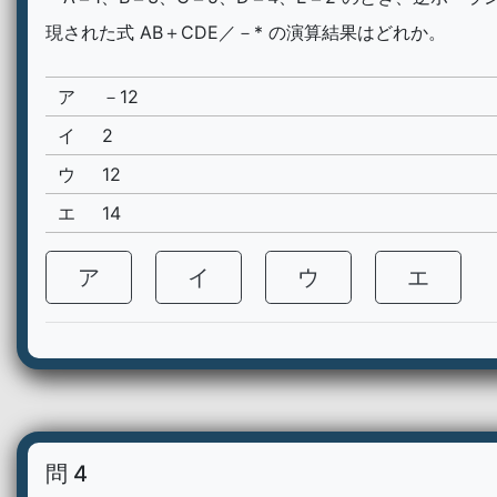
現された式 AB＋CDE／－* の演算結果はどれか。
ア
－12
イ
2
ウ
12
エ
14
ア
イ
ウ
エ
問 4