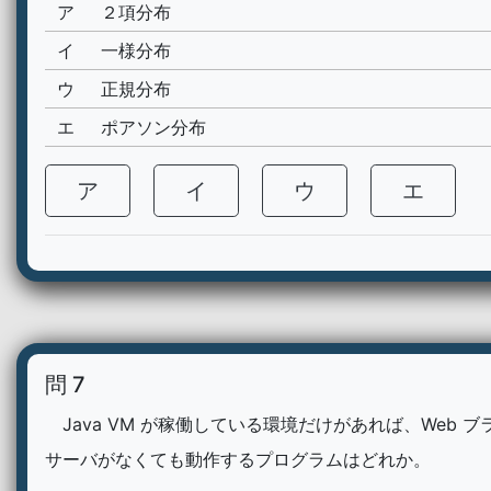
ア
２項分布
イ
一様分布
ウ
正規分布
エ
ポアソン分布
ア
イ
ウ
エ
問 7
Java VM が稼働している環境だけがあれば、Web ブラ
サーバがなくても動作するプログラムはどれか。