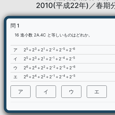
2010(平成22年)／春期
問 1
16 進小数 2A.4C と等しいものはどれか。
5
3
1
-2
-5
-6
ア
2
＋2
＋2
＋2
＋2
＋2
5
3
1
-1
-4
-5
イ
2
＋2
＋2
＋2
＋2
＋2
6
4
2
-2
-5
-6
ウ
2
＋2
＋2
＋2
＋2
＋2
6
4
2
-1
-4
-5
エ
2
＋2
＋2
＋2
＋2
＋2
ア
イ
ウ
エ