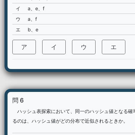
イ
a、e、f
ウ
a、f
エ
b、e
ア
イ
ウ
エ
問 6
ハッシュ表探索において、同一のハッシュ値となる確
るのは、ハッシュ値がどの分布で近似されるときか。