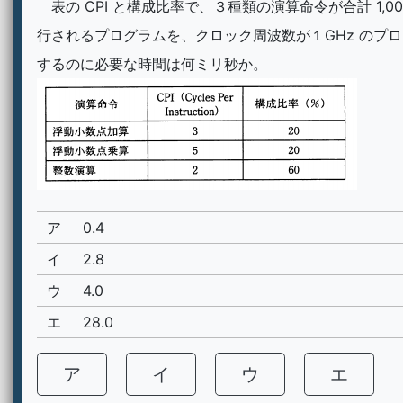
表の CPI と構成比率で、３種類の演算命令が合計 1,000
行されるプログラムを、クロック周波数が１GHz のプ
するのに必要な時間は何ミリ秒か。
ア
0.4
イ
2.8
ウ
4.0
エ
28.0
ア
イ
ウ
エ