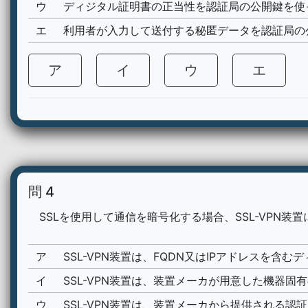
ウ
ディジタル証明書の正当性を認証局の公開鍵を使
エ
利用者が入力して送付する秘匿データを認証局の
ア
イ
ウ
エ
問 4
SSLを使用して通信を暗号化する場合、SSL-VPN装
ア
SSL-VPN装置は、FQDN又はIPアドレスを含
イ
SSL-VPN装置は、装置メーカが用意した機器
ウ
SSL-VPN装置は、装置メーカから提供される認