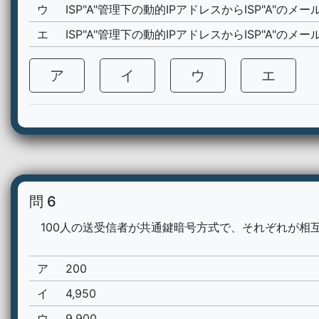
ウ
ISP"A"管理下の動的IPアドレスからISP"A"
エ
ISP"A"管理下の動的IPアドレスからISP"A"
ア
イ
ウ
エ
問 6
100人の送受信者が共通鍵暗号方式で、それぞれが相
ア
200
イ
4,950
ウ
9,900