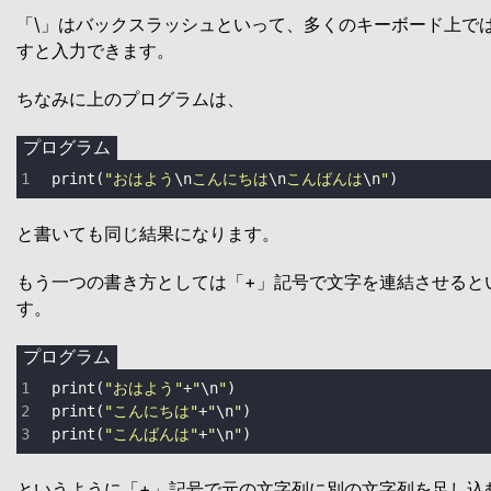
「\」はバックスラッシュといって、多くのキーボード上で
すと入力できます。
ちなみに上のプログラムは、
プログラム
print
(
"おはよう
\n
こんにちは
\n
こんばんは
\n
"
)
と書いても同じ結果になります。
もう一つの書き方としては「+」記号で文字を連結させると
す。
プログラム
print
(
"おはよう"
+
"
\n
"
print
(
"こんにちは"
+
"
\n
"
print
(
"こんばんは"
+
"
\n
"
)
というように「+」記号で元の文字列に別の文字列を足し込