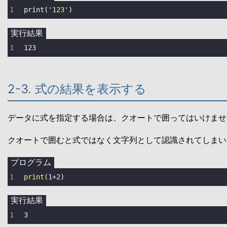
print
(
'123'
)
実行結果
123
2-3. 式の結果を表示する
データに式を指定する場合は、クオートで囲ってはいけませ
クオートで囲むと式ではなく文字列として認識されてしまい
プログラム
print
(
1
+
2
)
実行結果
3