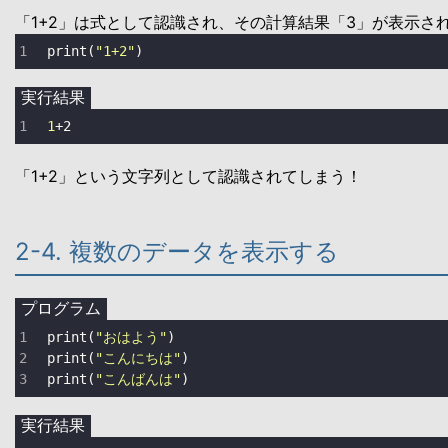
「1+2」は式として認識され、その計算結果「3」が表示さ
print
(
"1+2"
)
実行結果
1
+
2
「1+2」という文字列として認識されてしまう！
2-4. 複数のデータを表示する
プログラム
print
(
"おはよう"
print
(
"こんにちは"
print
(
"こんばんは"
)
実行結果