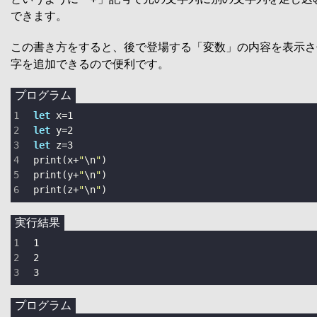
できます。
この書き方をすると、後で登場する「変数」の内容を表示さ
字を追加できるので便利です。
プログラム
let
 x
=
1
let
 y
=
2
let
 z
=
3
print
(x
+
"
\n
"
print
(y
+
"
\n
"
print
(z
+
"
\n
"
)
実行結果
3
プログラム