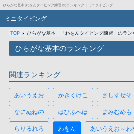
ひらがな基本(わをんタイピング練習)のランキング｜ミニタイピング
ミニタイピング
TOP
ひらがな基本：「わをんタイピング練習」のラン
ひらがな基本のランキング
関連ランキング
あいうえお
かきくけこ
さしすせそ
なにぬねの
はひふへほ
まみむめも
らりるれろ
わをん
あいうえお～わ