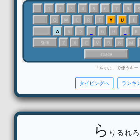
「やゆよ」で使うキー
タイピングへ
ランキ
ら
りるれろ