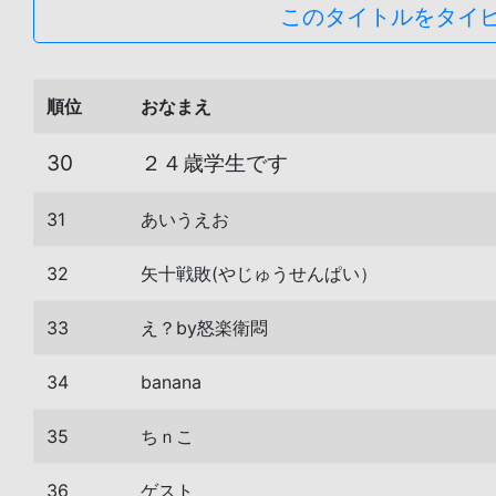
このタイトルをタイ
順位
おなまえ
30
２４歳学生です
31
あいうえお
32
矢十戦敗(やじゅうせんぱい）
33
え？by怒楽衛悶
34
banana
35
ちｎこ
36
ゲスト