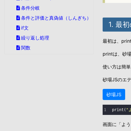
条件分岐
条件と評価と真偽値（しんぎち）
1. 
if文
繰り返し処理
最初は、pr
関数
printは
使い方は簡単
砂場JSのエ
砂場JS
print
(
"
画面に「よう