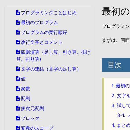
最初
プログラミングことはじめ
最初のプログラム
プログラミン
プログラムの実行順序
まずは、画面
改行文字とコメント
四則演算（足し算、引き算、掛け
算、割り算)
目次
文字の連結（文字の足し算）
値
1. 最
変数
2. 文
配列
3. 試し
多次元配列
3-1
ブロック
4. まと
変数のスコープ