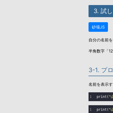
3. 
砂場JS
自分の名前を
半角数字「1
3-1. 
名前を表示す
print
(
"
print
(
"