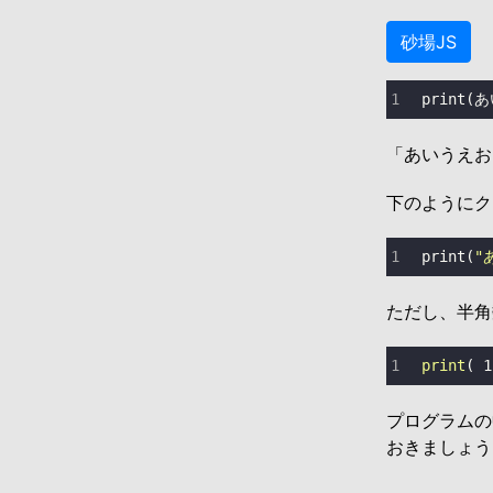
砂場JS
print
(あ
「あいうえお
下のようにク
print
(
"
ただし、半角
print
( 
1
プログラムの
おきましょう