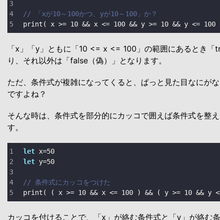
// 「xが10～100かつ、yが10～100」か？
print
( x 
>=
10
&&
 x 
<=
100
&&
 y 
>=
10
&&
 y 
<=
100
 
「x」「y」ともに「10 <= x <= 100」の範囲にあるとき「
り、それ以外は「false（偽）」となります。
ただ、条件式が複雑になってくると、ぱっと見た目なにがな
ですよね？
そんな時は、条件式を部分的にカッコで囲えば条件式を整え
す。
let
 x
=
50
let
 y
=
50
// 条件式にカッコをつけた
print
( ( x 
>=
10
&&
 x 
<=
100
 ) 
&&
 ( y 
>=
10
&&
 y 
<
カッコを付けることで、「x」が絡む条件式と「y」が絡む