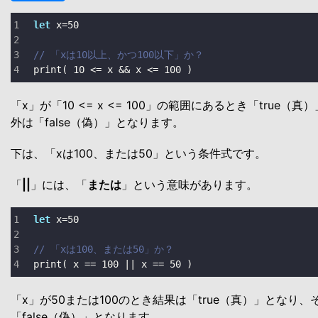
let
 x
=
50
// 「xは10以上、かつ100以下」か？
print
( 
10
<=
 x 
&&
 x 
<=
100
 )
「x」が「10 <= x <= 100」の範囲にあるとき「true（
外は「false（偽）」となります。
下は、「xは100、または50」という条件式です。
「
||
」には、「
または
」という意味があります。
let
 x
=
50
// 「xは100、または50」か？
print
( x 
==
100
||
 x 
==
50
 )
「x」が50または100のとき結果は「true（真）」となり、
「false（偽）」となります。