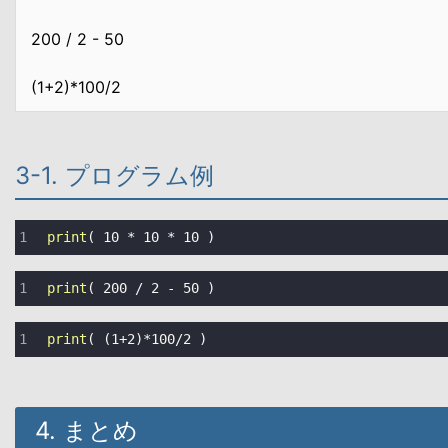
200 / 2 - 50
(1+2)*100/2
3-1. プログラム例
print
( 
10
 * 
10
 * 
10
 )
print
( 
200
 / 
2
 - 
50
 )
print
( (
1
+
2
)*
100
/
2
 )
4. まとめ