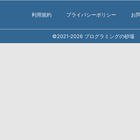
利用規約
プライバシーポリシー
お
©2021-2026
プログラミングの砂場